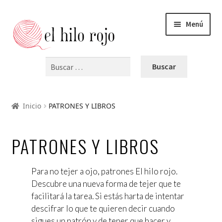
Menú
Buscar:
INICIO
Expandi
PRODUCTOS
Inicio
PATRONES Y LIBROS
el
menú
PATRONES Y LIBROS
hijo
PATRONES Y LIBROS
KITS DE PUNTO
Para no tejer a ojo, patrones El hilo rojo.
LANAS Y ALGODONES
Descubre una nueva forma de tejer que te
facilitará la tarea. Si estás harta de intentar
AGUJAS DE PUNTO Y GANCHILLO
descifrar lo que te quieren decir cuando
sigues un patrón y de tener que hacer y