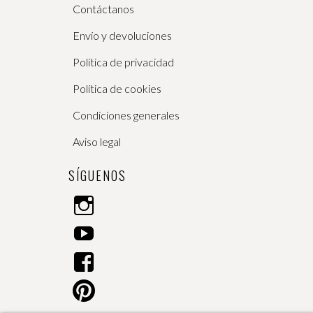
Contáctanos
Envío y devoluciones
Política de privacidad
Política de cookies
Condiciones generales
Aviso legal
SÍGUENOS
I
n
Y
s
o
t
F
u
a
a
T
g
P
c
u
r
i
e
b