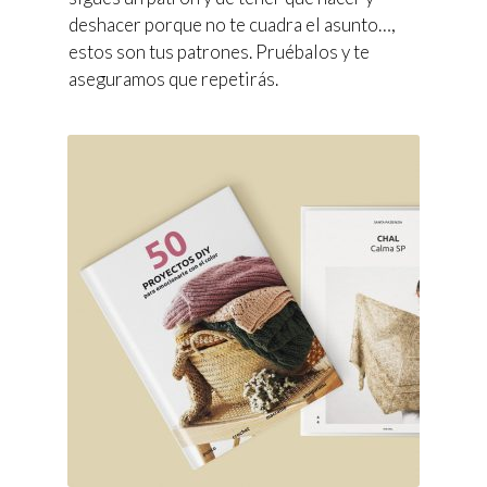
ACCESORIOS PARA TEJER
deshacer porque no te cuadra el asunto…,
estos son tus patrones. Pruébalos y te
aseguramos que repetirás.
BOLSAS Y GUARDA AGUJAS
MERCERÍA
Expandi
BLOG
el
menú
VIDEOS
hijo
OFERTAS
CURSOS Y TALLERES