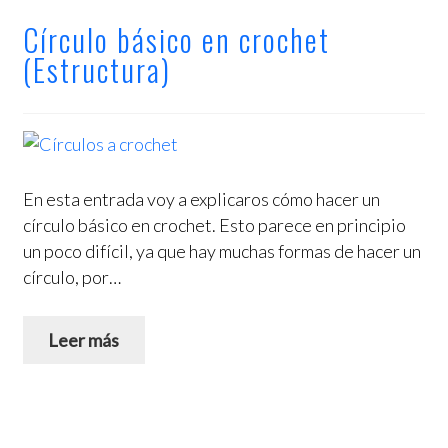
Círculo básico en crochet
Consejos y ayuda para tejer mejor
(Estructura)
VIDEOS
OFERTAS
CURSOS Y TALLERES
En esta entrada voy a explicaros cómo hacer un
círculo básico en crochet. Esto parece en principio
un poco difícil, ya que hay muchas formas de hacer un
círculo, por…
Leer más