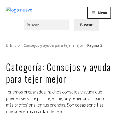
Menú
Buscar:
INICIO
Expandi
PRODUCTOS
Inicio
Consejos y ayuda para tejer mejor
Página 3
el
menú
Expandi
BLOG
hijo
el
Categoría:
Consejos y ayuda
menú
Inicio
para tejer mejor
hijo
Patrones gratuitos
Tenemos preparados muchos consejos y ayuda que
Diseños El hilo rojo
pueden servirte para tejer mejor y tener un acabado
más profesional en tus prendas. Son cosas sencillas
Ideas para tejer
que pueden marcar la diferencia.