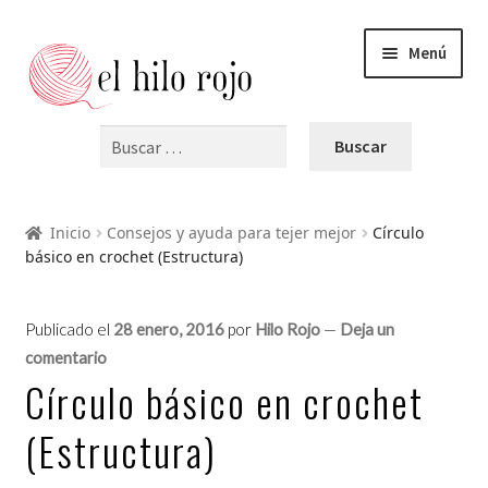
Menú
INICIO
PRODUCTOS
Inicio
Consejos y ayuda para tejer mejor
Círculo
básico en crochet (Estructura)
BLOG
VIDEOS
Publicado el
28 enero, 2016
por
Hilo Rojo
—
Deja un
comentario
Círculo básico en crochet
OFERTAS
(Estructura)
CURSOS Y TALLERES