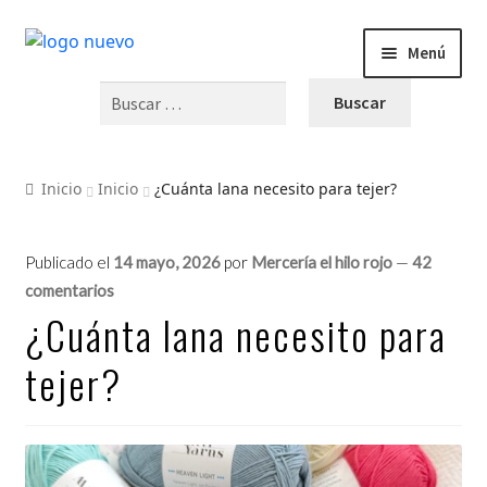
Menú
INICIO
PRODUCTOS
Inicio
Inicio
¿Cuánta lana necesito para tejer?
BLOG
Publicado el
14 mayo, 2026
por
Mercería el hilo rojo
—
42
VIDEOS
comentarios
¿Cuánta lana necesito para
OFERTAS
tejer?
CURSOS Y TALLERES