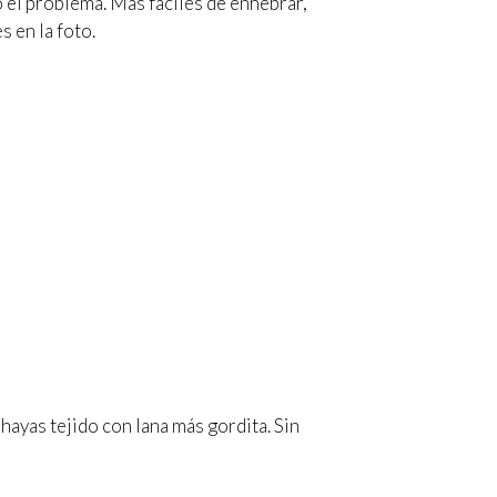
ó el problema. Más fáciles de enhebrar,
s en la foto.
hayas tejido con lana más gordita. Sin