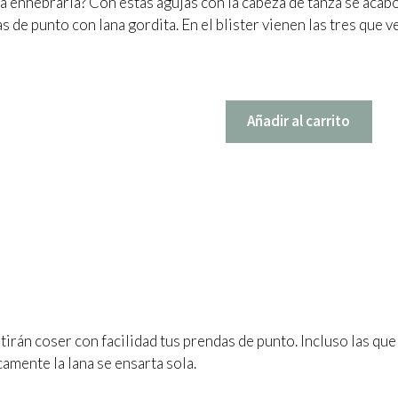
ra enhebrarla? Con estas agujas con la cabeza de tanza se acab
 de punto con lana gordita. En el blister vienen las tres que ve
Añadir al carrito
Agujas
Laneras
con
Tanza
Pony
cantidad
irán coser con facilidad tus prendas de punto. Incluso las que 
amente la lana se ensarta sola.