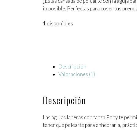
¿Estás cansada de pelearte con la aguja pa
imposible. Perfectas para coser tus prendas
1 disponibles
Descripción
Valoraciones (1)
Descripción
Las agujas laneras con tanza Pony te permit
tener que pelearte para enhebrarla, práctic