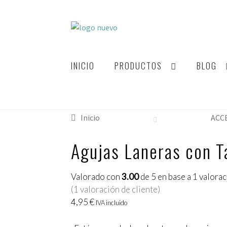
INICIO
PRODUCTOS
BLOG
Inicio
ACC
Agujas Laneras con T
Valorado con
3.00
de 5 en base a
1
valorac
(
1
valoración de cliente)
4,95
€
IVA incluido