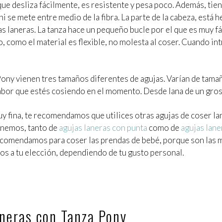
 que desliza fácilmente, es resistente y pesa poco. Además, tie
 ni se mete entre medio de la fibra. La parte de la cabeza, está
jas laneras. La tanza hace un pequeño bucle por el que es muy fá
como el material es flexible, no molesta al coser. Cuando intr
Pony vienen tres tamaños diferentes de agujas. Varían de tama
labor que estés cosiendo en el momento. Desde lana de un gros
muy fina, te recomendamos que utilices otras agujas de coser la
tenemos, tanto de
agujas laneras con punta
como de
agujas lane
recomendamos para coser las prendas de bebé, porque son las má
os a tu elección, dependiendo de tu gusto personal.
neras con Tanza Pony