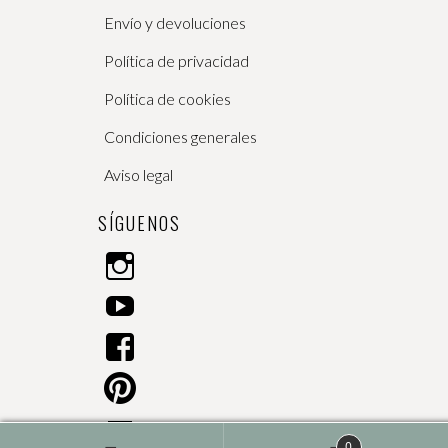
producto
Envío y devoluciones
Política de privacidad
Política de cookies
Condiciones generales
Aviso legal
SÍGUENOS
I
n
Y
s
o
t
F
u
a
a
T
g
P
c
u
r
i
e
b
a
C
n
b
e
m
0