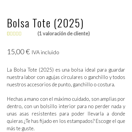
Bolsa Tote (2025)
(
1
valoración de cliente)
Valorado con
1
5.00
de 5 en
15,00
€
IVA incluido
base a
valoración
La Bolsa Tote (2025) es una bolsa ideal para guardar
de un cliente
nuestra labor con agujas circulares o ganchillo y todos
nuestros accesorios de punto, ganchillo o costura.
Hechas a mano con el máximo cuidado, son amplias por
dentro, con un bolsillo interior para no perder nada y
unas asas resistentes para poder llevarla a donde
quieras ¿Te has fijado en los estampados? Escoge el que
más te guste.