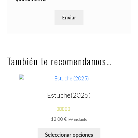
También te recomendamos…
Estuche(2025)
Valorado
12,00
€
IVA incluido
con
5.00
de
Este
5
Seleccionar opciones