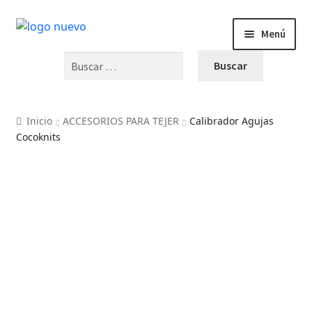
Menú
Buscar:
INICIO
PRODUCTOS
Inicio
ACCESORIOS PARA TEJER
Calibrador Agujas
Cocoknits
BLOG
VIDEOS
OFERTAS
CURSOS Y TALLERES