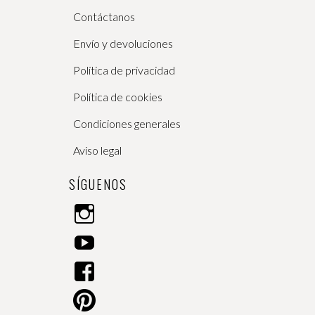
Contáctanos
Envío y devoluciones
Política de privacidad
Política de cookies
Condiciones generales
Aviso legal
SÍGUENOS
I
n
Y
s
o
t
F
u
a
a
T
g
P
c
u
r