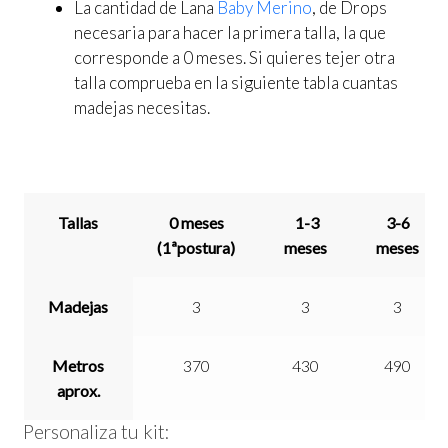
La cantidad de Lana
Baby Merino
, de Drops
necesaria para hacer la primera talla, la que
corresponde a 0 meses. Si quieres tejer otra
talla comprueba en la siguiente tabla cuantas
madejas necesitas.
Tallas
0 meses
1-3
3-6
(1ªpostura)
meses
meses
Madejas
3
3
3
Metros
370
430
490
aprox.
Personaliza tu kit: