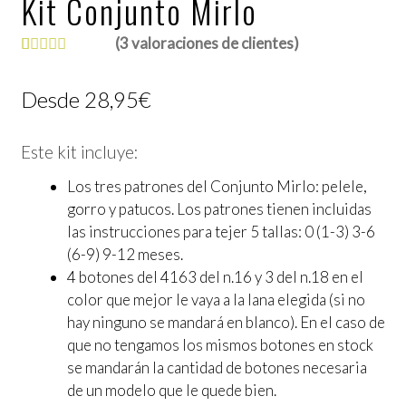
Kit Conjunto Mirlo
(
3
valoraciones de clientes)
Valorado con
3
5.00
de 5 en
Desde 28,95€
base a
valoraciones
Este kit incluye:
de clientes
Los tres patrones del Conjunto Mirlo: pelele,
gorro y patucos. Los patrones tienen incluidas
las instrucciones para tejer 5 tallas: 0 (1-3) 3-6
(6-9) 9-12 meses.
4 botones del 4163 del n.16 y 3 del n.18 en el
color que mejor le vaya a la lana elegida (si no
hay ninguno se mandará en blanco). En el caso de
que no tengamos los mismos botones en stock
se mandarán la cantidad de botones necesaria
de un modelo que le quede bien.