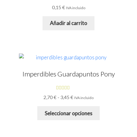
Valorado
0,15
€
IVA incluido
con
4.50
de
5
Añadir al carrito
Imperdibles Guardapuntos Pony
Valorado
Rango
2,70
€
-
3,45
€
IVA incluido
con
4.83
de
de
Este
5
precios:
Seleccionar opciones
desde
producto
2,70 €
tiene
hasta
múltiples