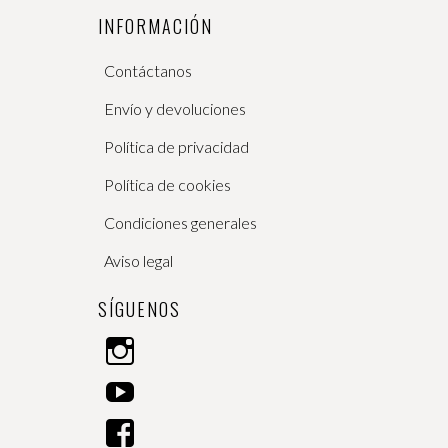
INFORMACIÓN
Contáctanos
Envío y devoluciones
Política de privacidad
Política de cookies
Condiciones generales
Aviso legal
SÍGUENOS
I
n
Y
s
o
t
F
u
a