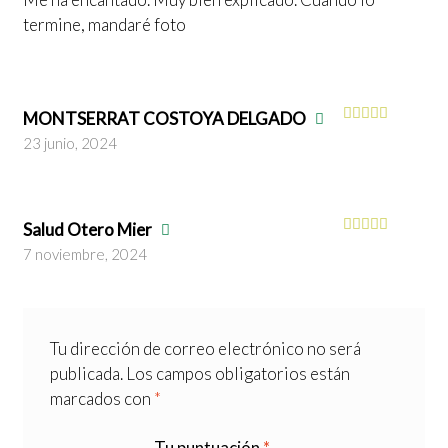
termine, mandaré foto
MONTSERRAT COSTOYA DELGADO
Valorado
23 junio, 2024
con
5
de 5
Salud Otero Mier
Valorado
7 noviembre, 2024
con
5
de 5
Tu dirección de correo electrónico no será
publicada.
Los campos obligatorios están
marcados con
*
Tu puntuación
*