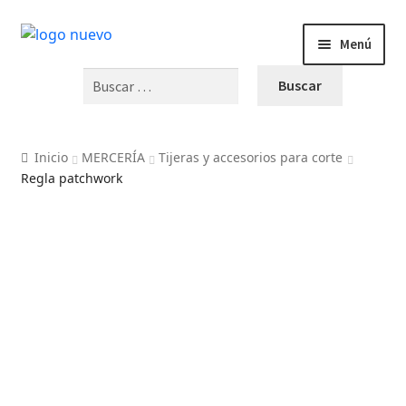
Menú
Buscar:
INICIO
PRODUCTOS
Inicio
MERCERÍA
Tijeras y accesorios para corte
Regla patchwork
BLOG
VIDEOS
OFERTAS
CURSOS Y TALLERES