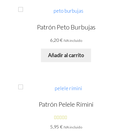
Patrón Peto Burbujas
6,20
€
IVA incluido
Añadir al carrito
Patrón Pelele Rímini
Valorado
5,95
€
IVA incluido
con
4.86
de