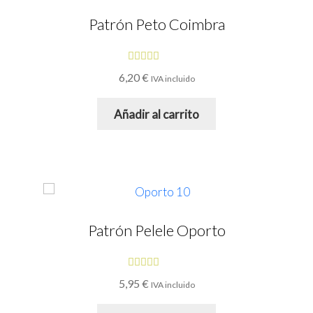
Patrón Peto Coimbra
Valorado
6,20
€
IVA incluido
con
4.78
de
5
Añadir al carrito
Patrón Pelele Oporto
Valorado
5,95
€
IVA incluido
con
5.00
de
5