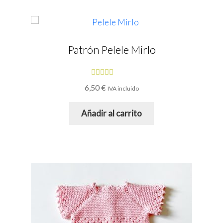
Patrón Pelele Mirlo
Valorado
6,50
€
IVA incluido
con
4.93
de
5
Añadir al carrito