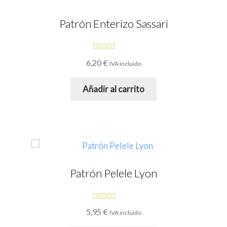
Patrón Enterizo Sassari
Valorado
6,20
€
IVA incluido
con
5.00
de
5
Añadir al carrito
Patrón Pelele Lyon
Valorado
5,95
€
IVA incluido
con
4.69
de