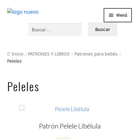
Menú
Buscar:
INICIO
PRODUCTOS
Inicio
PATRONES Y LIBROS
Patrones para bebés
Peleles
BLOG
Peleles
VIDEOS
OFERTAS
CURSOS Y TALLERES
Patrón Pelele Libélula