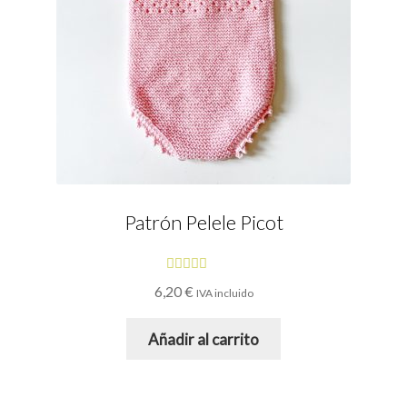
Patrón Pelele Picot
Valorado
6,20
€
IVA incluido
con
4.94
de
5
Añadir al carrito