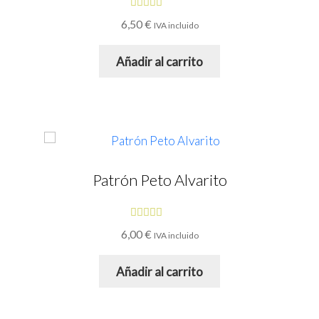
Valorado
6,50
€
IVA incluido
con
4.80
de
5
Añadir al carrito
Patrón Peto Alvarito
Valorado
6,00
€
IVA incluido
con
4.00
de 5
Añadir al carrito