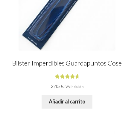
Blister Imperdibles Guardapuntos Cose
Valorado
2,45
€
IVA incluido
con
4.83
de
5
Añadir al carrito