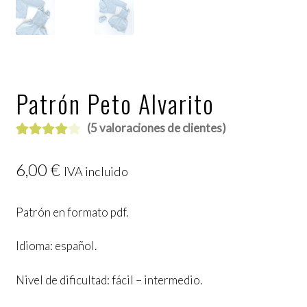
Patrón Peto Alvarito
(
5
valoraciones de clientes)
Valorado
5
con
4.00
6,00
€
IVA incluido
de 5 en
base a
Patrón en formato pdf.
valoracio
nes de
Idioma: español.
clientes
Nivel de dificultad: fácil – intermedio.