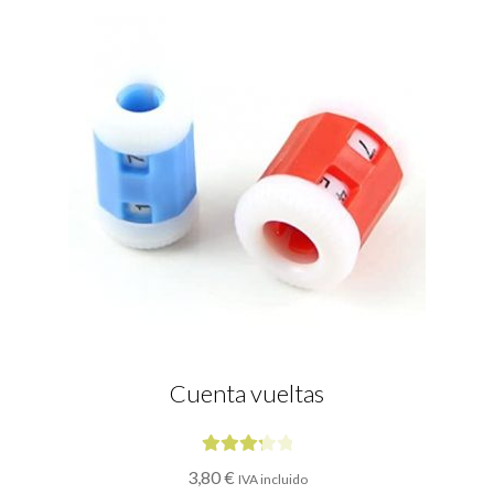
Cuenta vueltas
Valorad
3,80
€
IVA incluido
o con