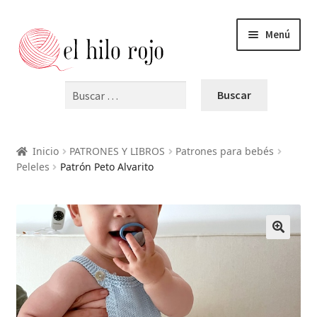
Menú
Buscar:
INICIO
Expandi
PRODUCTOS
Inicio
PATRONES Y LIBROS
Patrones para bebés
el
Peleles
Patrón Peto Alvarito
menú
Expandi
BLOG
hijo
el
menú
VIDEOS
hijo
🔍
OFERTAS
CURSOS Y TALLERES