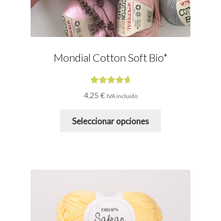
Mondial Cotton Soft Bio*
Valorado
4,25
€
IVA incluido
con
4.79
de
Este
5
Seleccionar opciones
producto
tiene
múltiples
variantes.
Las
opciones
se
pueden