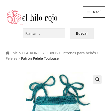
Menú
Buscar:
INICIO
Expandi
PRODUCTOS
Inicio
PATRONES Y LIBROS
Patrones para bebés
el
Peleles
Patrón Pelele Toulouse
menú
Expandi
BLOG
hijo
el
menú
VIDEOS
hijo
🔍
OFERTAS
CURSOS Y TALLERES