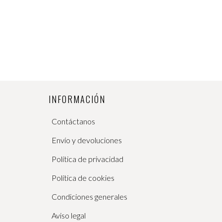
múltiples
variantes.
Las
opciones
se
pueden
elegir
en
INFORMACIÓN
la
página
Contáctanos
de
producto
Envío y devoluciones
Política de privacidad
Política de cookies
Condiciones generales
Aviso legal