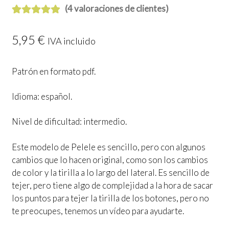
(
4
valoraciones de clientes)
Valorado con
4
5.00
de 5 en
5,95
€
IVA incluido
base a
valoraciones
Patrón en formato pdf.
de clientes
Idioma: español.
Nivel de dificultad: intermedio.
Este modelo de Pelele es sencillo, pero con algunos
cambios que lo hacen original, como son los cambios
de color y la tirilla a lo largo del lateral. Es sencillo de
tejer, pero tiene algo de complejidad a la hora de sacar
los puntos para tejer la tirilla de los botones, pero no
te preocupes, tenemos un vídeo para ayudarte.