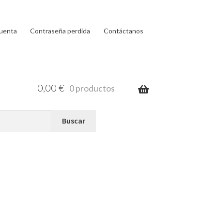
cuenta
Contraseña perdida
Contáctanos
0,00
€
0 productos
a