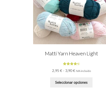
Matti Yarn Heaven Light
Valorado
Rango
2,95
€
-
3,90
€
IVA incluido
con
4.50
de
de
5
Este
precios:
Seleccionar opciones
desde
product
2,95 €
tiene
hasta
múltiples
3,90 €
variante