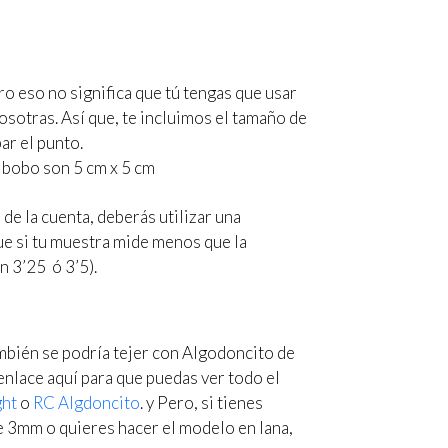
o eso no significa que tú tengas que usar
sotras. Así que, te incluimos el tamaño de
ar el punto.
 bobo son 5 cm x 5 cm
de la cuenta, deberás utilizar una
ue si tu muestra mide menos que la
n 3’25 ó 3’5).
bién se podría tejer con Algodoncito de
enlace aquí para que puedas ver todo el
ght
o
RC Algdoncito
. y Pero, si tienes
de 3mm o quieres hacer el modelo en lana,