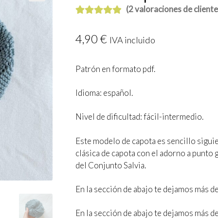
🔍
(
2
valoraciones de cliente
Valorado con
2
5.00
de 5 en
4,90
€
IVA incluido
base a
valoraciones
Patrón en formato pdf.
de clientes
Idioma: español.
Nivel de dificultad: fácil-intermedio.
Este modelo de capota es sencillo sigui
clásica de capota con el adorno a punto 
del Conjunto Salvia.
En la sección de abajo te dejamos más de
En la sección de abajo te dejamos más de