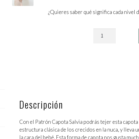
¿Quieres saber qué significa cada nivel d
Patrón
Capota
Salvia
cantidad
Descripción
Con el Patrón Capota Salvia podrás tejer esta capota 
estructura clásica de los crecidos en la nuca, y llev
la cara del bebé. Esta forma de capota nos gusta muc