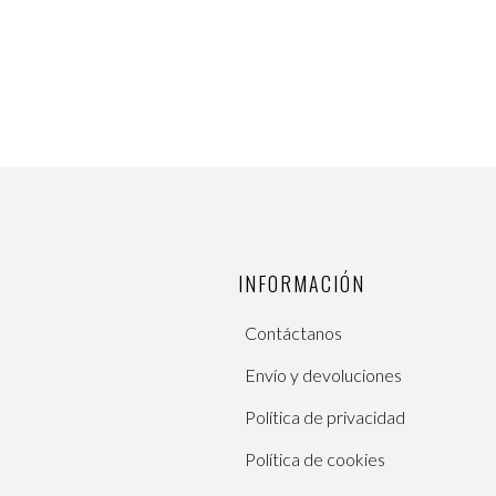
Las
opcione
se
pueden
elegir
en
la
página
de
product
INFORMACIÓN
Contáctanos
Envío y devoluciones
Política de privacidad
Política de cookies