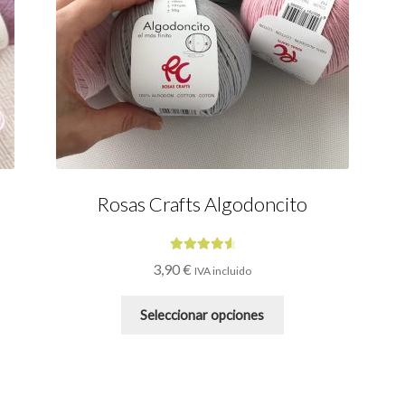
Rosas Crafts Algodoncito
Valorado
3,90
€
IVA incluido
con
4.73
de
5
Este
Seleccionar opciones
o
producto
tiene
múltiples
s.
variantes.