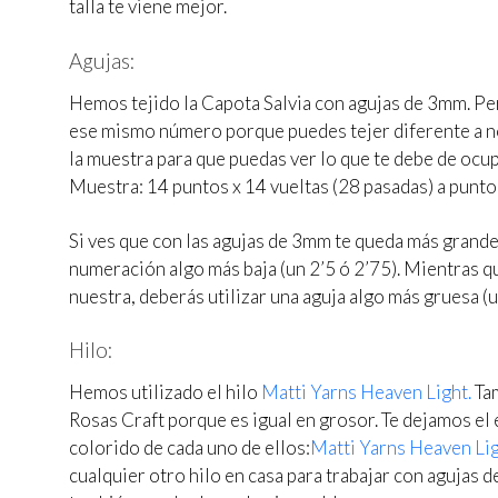
talla te viene mejor.
Agujas:
Hemos tejido la Capota Salvia con agujas de 3mm. Per
ese mismo número porque puedes tejer diferente a no
la muestra para que puedas ver lo que te debe de ocup
Muestra: 14 puntos x 14 vueltas (28 pasadas) a punto
Si ves que con las agujas de 3mm te queda más grande 
numeración algo más baja (un 2’5 ó 2’75). Mientras q
nuestra, deberás utilizar una aguja algo más gruesa (u
Hilo:
Hemos utilizado el hilo
Matti Yarns Heaven Light.
Tam
Rosas Craft porque es igual en grosor. Te dejamos el 
colorido de cada uno de ellos:
Matti Yarns Heaven Li
cualquier otro hilo en casa para trabajar con agujas 