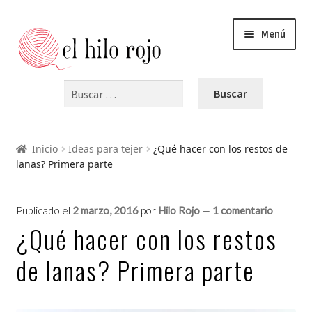
Menú
INICIO
PRODUCTOS
Inicio
Ideas para tejer
¿Qué hacer con los restos de
lanas? Primera parte
BLOG
VIDEOS
Publicado el
2 marzo, 2016
por
Hilo Rojo
—
1 comentario
¿Qué hacer con los restos
OFERTAS
de lanas? Primera parte
CURSOS Y TALLERES