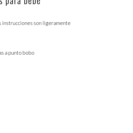
as para bebé
s instrucciones son ligeramente