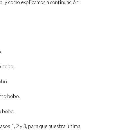
l y como explicamos a continuación:
.
o bobo.
obo.
unto bobo.
o bobo.
os 1, 2 y 3, para que nuestra última